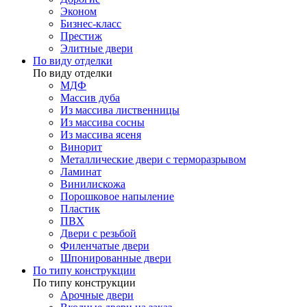
Эконом
Бизнес-класс
Престиж
Элитные двери
По виду отделки
По виду отделки
МДФ
Массив дуба
Из массива лиственницы
Из массива сосны
Из массива ясеня
Винорит
Металлические двери с терморазрывом
Ламинат
Винилискожа
Порошковое напыление
Пластик
ПВХ
Двери с резьбой
Филенчатые двери
Шпонированные двери
По типу конструкции
По типу конструкции
Арочные двери