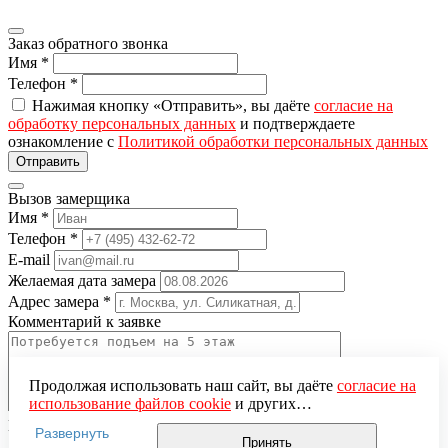
Заказ обратного звонка
Имя
*
Телефон
*
Нажимая кнопку «Отправить», вы даёте
согласие на
обработку персональных данных
и подтверждаете
ознакомление с
Политикой обработки персональных данных
Вызов замерщика
Имя
*
Телефон
*
E-mail
Желаемая дата замера
Адрес замера
*
Комментарий к заявке
Продолжая использовать наш сайт, вы даёте
согласие на
использование файлов cookie
и других
пользовательских данных (включая IP-адрес, сведения о
Понравившаяся модель
Развернуть
местоположении, устройстве, действиях на сайте и т. п.)
Принять
Нажимая кнопку «Отправить», вы даёте
согласие на