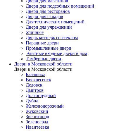
Двери для магазинов
Двери для подсобных помещений
Двери для ресторанов
Двери для складов
Для технических помещений
Двери для учреждений
Уличные
Дверь коттедж со стеклом
Парадные двери
Промышленные двери
Элитные входные двери в дом
Тамбурные двери
Двери в Московской области
Двери в Московской области
Балашиха
Воскресенск
Дедовск
Дмитров
Долгопрудный
Дубна
Железнодорожный
Жуковский
Звенигород
Зеленоград
Ивантеевка