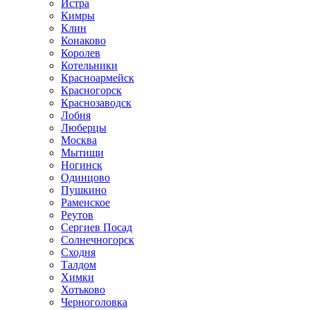
Истра
Кимры
Клин
Конаково
Королев
Котельники
Красноармейск
Красногорск
Краснозаводск
Лобня
Люберцы
Москва
Мытищи
Ногинск
Одинцово
Пушкино
Раменское
Реутов
Сергиев Посад
Солнечногорск
Сходня
Талдом
Химки
Хотьково
Черноголовка