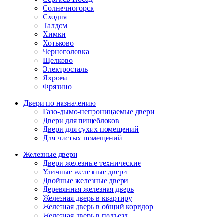
Солнечногорск
Сходня
Талдом
Химки
Хотьково
Черноголовка
Щелково
Электросталь
Яхрома
Фрязино
Двери по назначению
Газо-дымо-непроницаемые двери
Двери для пищеблоков
Двери для сухих помещений
Для чистых помещений
Железные двери
Двери железные технические
Уличные железные двери
Двойные железные двери
Деревянная железная дверь
Железная дверь в квартиру
Железная дверь в общий коридор
Железная дверь в подъезд