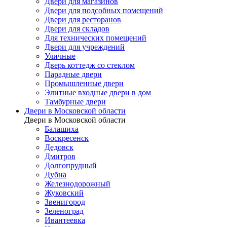
Двери для магазинов
Двери для подсобных помещений
Двери для ресторанов
Двери для складов
Для технических помещений
Двери для учреждений
Уличные
Дверь коттедж со стеклом
Парадные двери
Промышленные двери
Элитные входные двери в дом
Тамбурные двери
Двери в Московской области
Двери в Московской области
Балашиха
Воскресенск
Дедовск
Дмитров
Долгопрудный
Дубна
Железнодорожный
Жуковский
Звенигород
Зеленоград
Ивантеевка