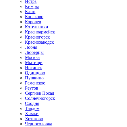
Истра
Кимры
Клин
Конаково
Королев
Котельники
Красноармейск
Красногорск
Краснозаводск
Лобня
Люберцы
Москва
Мытищи
Ногинск
Одинцово
Пушкино
Раменское
Реутов
Сергиев Посад
Солнечногорск
Сходня
Талдом
Химки
Хотьково
Черноголовка