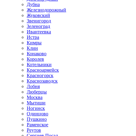
Дубна
Железнодорожный
Жуковский
Звенигород
Зеленоград
Ивантеевка
Истра
Кимры
Клин
Конаково
Королев
Котельники
Красноармейск
Красногорск
Краснозаводск
Лобня
Люберцы
Москва
Мытищи
Ногинск
Одинцово
Пушкино
Раменское
Реутов
Сергиев Посад