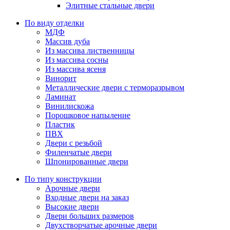
Элитные стальные двери
По виду отделки
МДФ
Массив дуба
Из массива лиственницы
Из массива сосны
Из массива ясеня
Винорит
Металлические двери с терморазрывом
Ламинат
Винилискожа
Порошковое напыление
Пластик
ПВХ
Двери с резьбой
Филенчатые двери
Шпонированные двери
По типу конструкции
Арочные двери
Входные двери на заказ
Высокие двери
Двери больших размеров
Двухстворчатые арочные двери