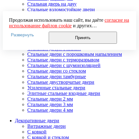
Стальная дверь на дачу
Стальные взломостойкие двери
Стальные входные двери в квартиру
Продолжая использовать наш сайт, вы даёте
согласие на
Стальные двери в подъезд
использование файлов cookie
и других
Стальные двери внутреннего открывания
пользовательских данных (включая IP-адрес, сведения о
Стальные двери массив
Развернуть
местоположении, устройстве, действиях на сайте и т. п.)
Стальные двери мдф
Принять
для функционирования сайта, проведения
Стальные двери с зеркалом
статистических исследований, ретаргетинга и
Стальные двери с ковкой
использования систем аналитики (например,
Стальные двери с порошковым напылением
Яндекс.Метрика), в соответствии с нашей
Политикой
Стальные двери с терморазрывом
обработки персональных данных.
Стальные двери с шумоизоляцией
Если вы не хотите, чтобы ваши данные обрабатывались,
Стальные двери со стеклом
настройте ограничения в браузере или покиньте сайт.
Стальные двери тамбурные
Стальные двустворчатые двери
Усиленные стальные двери
Элитные стальные входные двери
Стальные двери 2 мм
Стальные двери 3 мм
Стальные двери 4 мм
Декоративные двери
Витражные двери
С ковкой
С ковкой и стеклом