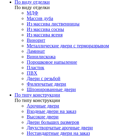
По виду отделки
По виду отделки
МДФ
Массив дуба
Из массива лиственницы
Из массива сосны
Из массива ясеня
Винорит
Металлические двери с терморазрывом
Ламинат
Винилискожа
Порошковое напыление
Пластик
ПВХ
Двери с резьбой
Филенчатые двери
Шпонированные двери
По типу конструкции
По типу конструкции
Арочные двери
Входные двери на заказ
Высокие двери
Двери больших размеров
Двухстворчатые арочные двери
Нестандартные двери на заказ