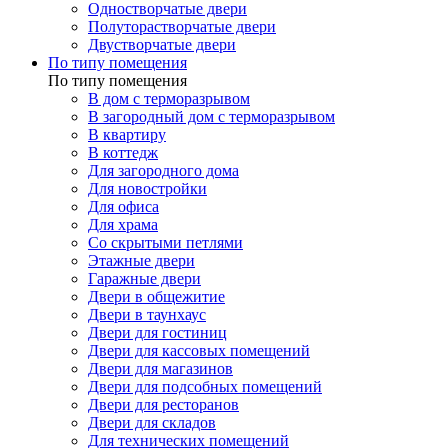
Одностворчатые двери
Полуторастворчатые двери
Двустворчатые двери
По типу помещения
По типу помещения
В дом с терморазрывом
В загородный дом с терморазрывом
В квартиру
В коттедж
Для загородного дома
Для новостройки
Для офиса
Для храма
Со скрытыми петлями
Этажные двери
Гаражные двери
Двери в общежитие
Двери в таунхаус
Двери для гостиниц
Двери для кассовых помещений
Двери для магазинов
Двери для подсобных помещений
Двери для ресторанов
Двери для складов
Для технических помещений