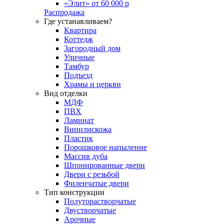
«Элит» от 60 000 р
Распродажа
Где устанавливаем?
Квартира
Коттедж
Загородный дом
Уличные
Тамбур
Подъезд
Храмы и церкви
Вид отделки
МДФ
ПВХ
Ламинат
Винилискожа
Пластик
Порошковое напыление
Массив дуба
Шпонированные двери
Двери с резьбой
Филенчатые двери
Тип конструкции
Полуторастворчатые
Двустворчатые
Арочные