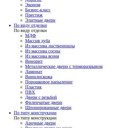
Эконом
Бизнес-класс
Престиж
Элитные двери
По виду отделки
По виду отделки
МДФ
Массив дуба
Из массива лиственницы
Из массива сосны
Из массива ясеня
Винорит
Металлические двери с терморазрывом
Ламинат
Винилискожа
Порошковое напыление
Пластик
ПВХ
Двери с резьбой
Филенчатые двери
Шпонированные двери
По типу конструкции
По типу конструкции
Арочные двери