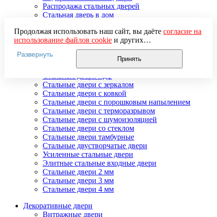
Распродажа стальных дверей
Стальная дверь в дом
Стальная дверь на дачу
Продолжая использовать наш сайт, вы даёте
согласие на
Стальные взломостойкие двери
использование файлов cookie
и других
Стальные входные двери в квартиру
пользовательских данных (включая IP-адрес, сведения о
Стальные двери в подъезд
Развернуть
местоположении, устройстве, действиях на сайте и т. п.)
Стальные двери внутреннего открывания
Принять
для функционирования сайта, проведения
Стальные двери массив
статистических исследований, ретаргетинга и
Стальные двери мдф
использования систем аналитики (например,
Стальные двери с зеркалом
Яндекс.Метрика), в соответствии с нашей
Политикой
Стальные двери с ковкой
обработки персональных данных.
Стальные двери с порошковым напылением
Если вы не хотите, чтобы ваши данные обрабатывались,
Стальные двери с терморазрывом
настройте ограничения в браузере или покиньте сайт.
Стальные двери с шумоизоляцией
Стальные двери со стеклом
Стальные двери тамбурные
Стальные двустворчатые двери
Усиленные стальные двери
Элитные стальные входные двери
Стальные двери 2 мм
Стальные двери 3 мм
Стальные двери 4 мм
Декоративные двери
Витражные двери