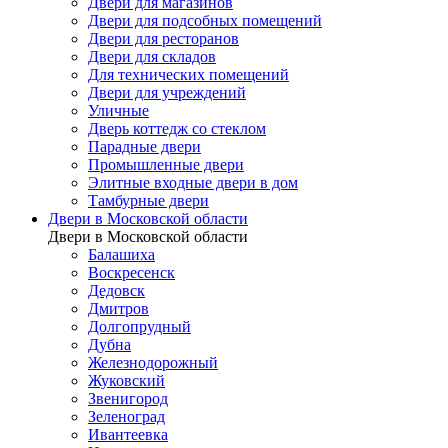
Двери для магазинов
Двери для подсобных помещений
Двери для ресторанов
Двери для складов
Для технических помещений
Двери для учреждений
Уличные
Дверь коттедж со стеклом
Парадные двери
Промышленные двери
Элитные входные двери в дом
Тамбурные двери
Двери в Московской области
Двери в Московской области
Балашиха
Воскресенск
Дедовск
Дмитров
Долгопрудный
Дубна
Железнодорожный
Жуковский
Звенигород
Зеленоград
Ивантеевка