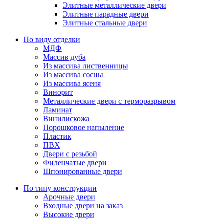
Элитные металлические двери
Элитные парадные двери
Элитные стальные двери
По виду отделки
МДФ
Массив дуба
Из массива лиственницы
Из массива сосны
Из массива ясеня
Винорит
Металлические двери с терморазрывом
Ламинат
Винилискожа
Порошковое напыление
Пластик
ПВХ
Двери с резьбой
Филенчатые двери
Шпонированные двери
По типу конструкции
Арочные двери
Входные двери на заказ
Высокие двери