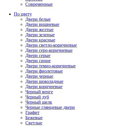
Современные
По цвету
Двери белые
Двери вишневые
Двери желтые
Двери зеленые
Двери красные
Двери светло-коричневые
Двери серо-коричневые
Двери серые
Двери синие
Двери темно-коричневые
Двери фиолетовые
Двери черные
Двери шоколадные
Двери коричневые
Черный венге
Черный дуб
Черный шелк
Черные глянцевые двери
Графит
Бежевые
Светлые