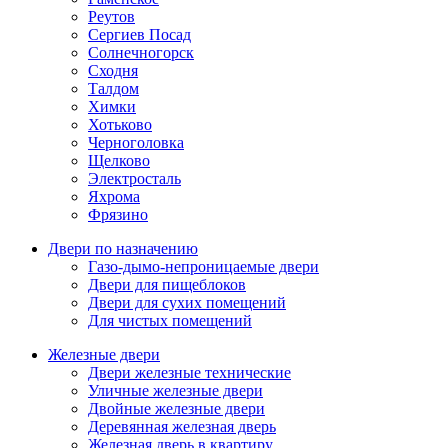
Реутов
Сергиев Посад
Солнечногорск
Сходня
Талдом
Химки
Хотьково
Черноголовка
Щелково
Электросталь
Яхрома
Фрязино
Двери по назначению
Газо-дымо-непроницаемые двери
Двери для пищеблоков
Двери для сухих помещений
Для чистых помещений
Железные двери
Двери железные технические
Уличные железные двери
Двойные железные двери
Деревянная железная дверь
Железная дверь в квартиру