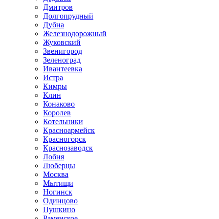
Дмитров
Долгопрудный
Дубна
Железнодорожный
Жуковский
Звенигород
Зеленоград
Ивантеевка
Истра
Кимры
Клин
Конаково
Королев
Котельники
Красноармейск
Красногорск
Краснозаводск
Лобня
Люберцы
Москва
Мытищи
Ногинск
Одинцово
Пушкино
Раменское