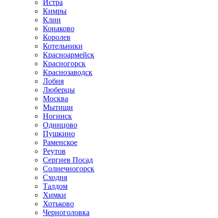
Истра
Кимры
Клин
Конаково
Королев
Котельники
Красноармейск
Красногорск
Краснозаводск
Лобня
Люберцы
Москва
Мытищи
Ногинск
Одинцово
Пушкино
Раменское
Реутов
Сергиев Посад
Солнечногорск
Сходня
Талдом
Химки
Хотьково
Черноголовка