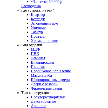
«Элит» от 60 000 р
Распродажа
Где устанавливаем?
Квартира
Коттедж
Загородный дом
Уличные
Тамбур
Подъезд
Храмы и церкви
Вид отделки
МДФ
ПВХ
Ламинат
Винилискожа
Пластик
Порошковое напыление
Массив дуба
Шпонированные двери
Двери с резьбой
Филенчатые двери
Тип конструкции
Полуторастворчатые
Двустворчатые
Арочные