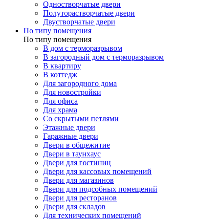
Одностворчатые двери
Полуторастворчатые двери
Двустворчатые двери
По типу помещения
По типу помещения
В дом с терморазрывом
В загородный дом с терморазрывом
В квартиру
В коттедж
Для загородного дома
Для новостройки
Для офиса
Для храма
Со скрытыми петлями
Этажные двери
Гаражные двери
Двери в общежитие
Двери в таунхаус
Двери для гостиниц
Двери для кассовых помещений
Двери для магазинов
Двери для подсобных помещений
Двери для ресторанов
Двери для складов
Для технических помещений