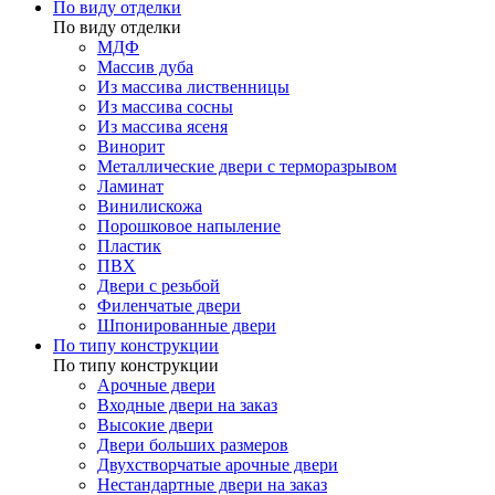
По виду отделки
По виду отделки
МДФ
Массив дуба
Из массива лиственницы
Из массива сосны
Из массива ясеня
Винорит
Металлические двери с терморазрывом
Ламинат
Винилискожа
Порошковое напыление
Пластик
ПВХ
Двери с резьбой
Филенчатые двери
Шпонированные двери
По типу конструкции
По типу конструкции
Арочные двери
Входные двери на заказ
Высокие двери
Двери больших размеров
Двухстворчатые арочные двери
Нестандартные двери на заказ