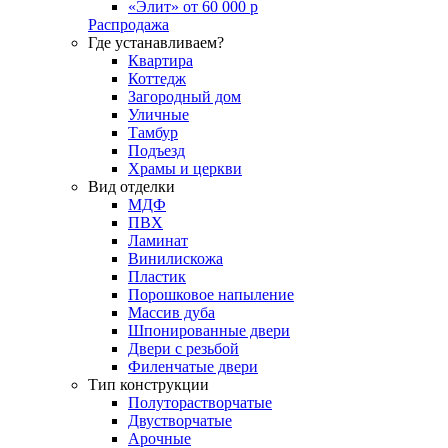
«Элит» от 60 000 р
Распродажа
Где устанавливаем?
Квартира
Коттедж
Загородный дом
Уличные
Тамбур
Подъезд
Храмы и церкви
Вид отделки
МДФ
ПВХ
Ламинат
Винилискожа
Пластик
Порошковое напыление
Массив дуба
Шпонированные двери
Двери с резьбой
Филенчатые двери
Тип конструкции
Полуторастворчатые
Двустворчатые
Арочные