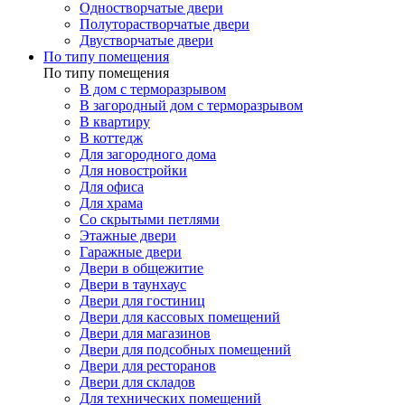
Одностворчатые двери
Полуторастворчатые двери
Двустворчатые двери
По типу помещения
По типу помещения
В дом с терморазрывом
В загородный дом с терморазрывом
В квартиру
В коттедж
Для загородного дома
Для новостройки
Для офиса
Для храма
Со скрытыми петлями
Этажные двери
Гаражные двери
Двери в общежитие
Двери в таунхаус
Двери для гостиниц
Двери для кассовых помещений
Двери для магазинов
Двери для подсобных помещений
Двери для ресторанов
Двери для складов
Для технических помещений