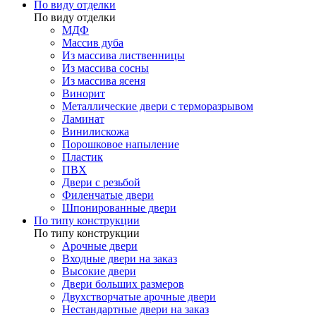
По виду отделки
По виду отделки
МДФ
Массив дуба
Из массива лиственницы
Из массива сосны
Из массива ясеня
Винорит
Металлические двери с терморазрывом
Ламинат
Винилискожа
Порошковое напыление
Пластик
ПВХ
Двери с резьбой
Филенчатые двери
Шпонированные двери
По типу конструкции
По типу конструкции
Арочные двери
Входные двери на заказ
Высокие двери
Двери больших размеров
Двухстворчатые арочные двери
Нестандартные двери на заказ