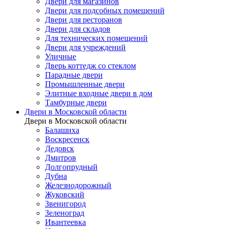
Двери для магазинов
Двери для подсобных помещений
Двери для ресторанов
Двери для складов
Для технических помещений
Двери для учреждений
Уличные
Дверь коттедж со стеклом
Парадные двери
Промышленные двери
Элитные входные двери в дом
Тамбурные двери
Двери в Московской области
Двери в Московской области
Балашиха
Воскресенск
Дедовск
Дмитров
Долгопрудный
Дубна
Железнодорожный
Жуковский
Звенигород
Зеленоград
Ивантеевка