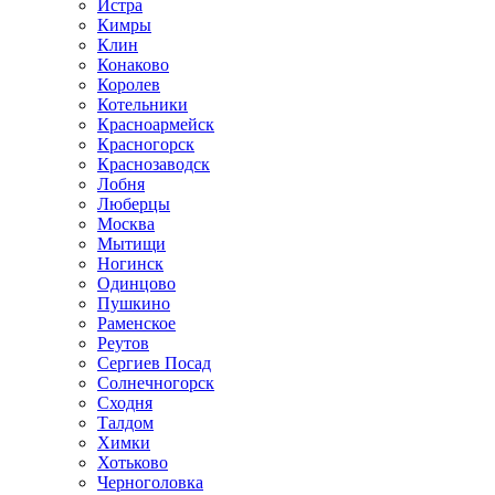
Истра
Кимры
Клин
Конаково
Королев
Котельники
Красноармейск
Красногорск
Краснозаводск
Лобня
Люберцы
Москва
Мытищи
Ногинск
Одинцово
Пушкино
Раменское
Реутов
Сергиев Посад
Солнечногорск
Сходня
Талдом
Химки
Хотьково
Черноголовка