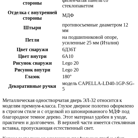
филенчатая панель со
стороны
стеклопакетом
Отделка с внутренней
МДФ
стороны
противосъемные диаметром 12
Штыри
мм
на подшипниковой опоре,
Петли
усиленные 25 мм (Италия)
Цвет снаружи
6Д36Т
Цвет внутри
6А10
Рисунок снаружи
Lego 20
Рисунок внутри
Lego 20
Глазок
180°
модель CAPELLA-LD40-1GP-SG-
Декоративные ручки
5
Металлическая одностворчатая дверь ЭЛ-32 относится к
моделям премиум-класса. Глухое дверное полотно оформлено
в строгом стиле и с отделкой из шпонированного МДФ под
благородное темное дерево. Этот материал удобен в уходе,
практичен и долговечен. В верхней части имеется стеклянная
вставка, пропускающая естественный свет.