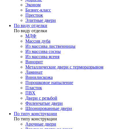
Эконом
Бизнес-класс
Престиж
Элитные двери
По виду отделки
По виду отделки
МДФ
Массив дуба
Из массива лиственницы
Из массива сосны
Из массива ясеня
Винорит
Металлические двери с терморазрывом
Ламинат
Винилискожа
Порошковое напыление
Пластик
ПВХ
Двери с резьбой
Филенчатые двери
Шпонированные двери
По типу конструкции
По типу конструкции
Арочные двери