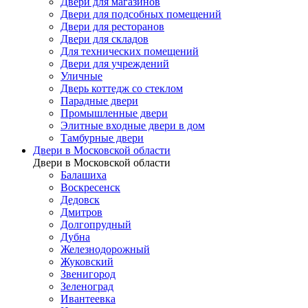
Двери для магазинов
Двери для подсобных помещений
Двери для ресторанов
Двери для складов
Для технических помещений
Двери для учреждений
Уличные
Дверь коттедж со стеклом
Парадные двери
Промышленные двери
Элитные входные двери в дом
Тамбурные двери
Двери в Московской области
Двери в Московской области
Балашиха
Воскресенск
Дедовск
Дмитров
Долгопрудный
Дубна
Железнодорожный
Жуковский
Звенигород
Зеленоград
Ивантеевка