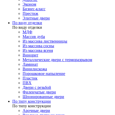
Эконом
Бизнес-класс
Престиж
Элитные двери
По виду отделки
По виду отделки
МДФ
Массив дуба
Из массива лиственницы
Из массива сосны
Из массива ясеня
Винорит
Металлические двери с терморазрывом
Ламинат
Винилискожа
Порошковое напыление
Пластик
ПВХ
Двери с резьбой
Филенчатые двери
Шпонированные двери
По типу конструкции
По типу конструкции
Арочные двери