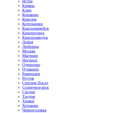
Истра
Кимры
Клин
Конаково
Королев
Котельники
Красноармейск
Красногорск
Краснозаводск
Лобня
Люберцы
Москва
Мытищи
Ногинск
Одинцово
Пушкино
Раменское
Реутов
Сергиев Посад
Солнечногорск
Сходня
Талдом
Химки
Хотьково
Черноголовка