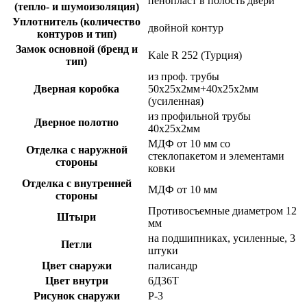
пенопласт в полость двери
(тепло- и шумоизоляция)
Уплотнитель (количество
двойной контур
контуров и тип)
Замок основной (бренд и
Kale R 252 (Турция)
тип)
из проф. трубы
Дверная коробка
50х25х2мм+40х25х2мм
(усиленная)
из профильной трубы
Дверное полотно
40х25х2мм
МДФ от 10 мм со
Отделка с наружной
стеклопакетом и элементами
стороны
ковки
Отделка с внутренней
МДФ от 10 мм
стороны
Противосъемные диаметром 12
Штыри
мм
на подшипниках, усиленные, 3
Петли
штуки
Цвет снаружи
палисандр
Цвет внутри
6Д36Т
Рисунок снаружи
Р-3