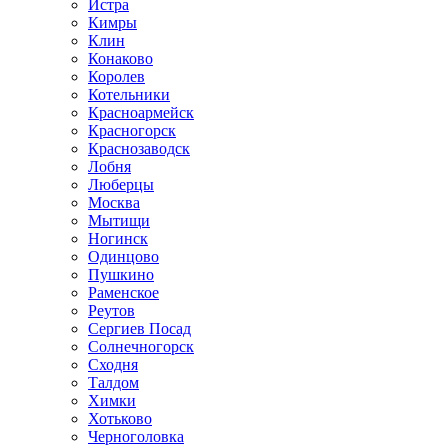
Истра
Кимры
Клин
Конаково
Королев
Котельники
Красноармейск
Красногорск
Краснозаводск
Лобня
Люберцы
Москва
Мытищи
Ногинск
Одинцово
Пушкино
Раменское
Реутов
Сергиев Посад
Солнечногорск
Сходня
Талдом
Химки
Хотьково
Черноголовка