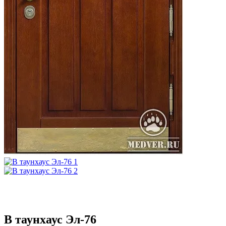
В таунхаус Эл-76