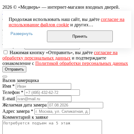
2026 © «Медверь» — интернет-магазин входных дверей.
Разработка и продвижение — «ЭВРИКА»
Продолжая использовать наш сайт, вы даёте
согласие на
использование файлов cookie
и других
пользовательских данных (включая IP-адрес, сведения о
Развернуть
Заказ обратного звонка
местоположении, устройстве, действиях на сайте и т. п.)
Принять
Имя
*
для функционирования сайта, проведения
Телефон
*
статистических исследований, ретаргетинга и
использования систем аналитики (например,
Нажимая кнопку «Отправить», вы даёте
согласие на
Яндекс.Метрика), в соответствии с нашей
Политикой
обработку персональных данных
и подтверждаете
обработки персональных данных.
ознакомление с
Политикой обработки персональных данных
Если вы не хотите, чтобы ваши данные обрабатывались,
настройте ограничения в браузере или покиньте сайт.
Вызов замерщика
Имя
*
Телефон
*
E-mail
Желаемая дата замера
Адрес замера
*
Комментарий к заявке