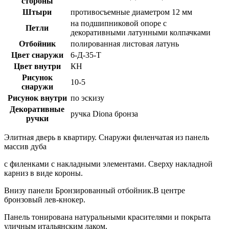
стороны
Штыри
противосъемные диаметром 12 мм
на подшипниковой опоре с
Петли
декоративными латунными колпачками
Отбойник
полированная листовая латунь
Цвет снаружи
6-Д-35-Т
Цвет внутри
КН
Рисунок
10-5
снаружи
Рисунок внутри
по эскизу
Декоративные
ручка Diona бронза
ручки
Элитная дверь в квартиру. Снаружи филенчатая из панель
массив дуба
с филенками с накладными элементами. Сверху накладной
карниз в виде короны.
Внизу панели Бронзированный отбойник.В центре
бронзовый лев-кнокер.
Панель тонирована натуральными красителями и покрыта
уличным итальянским лаком.