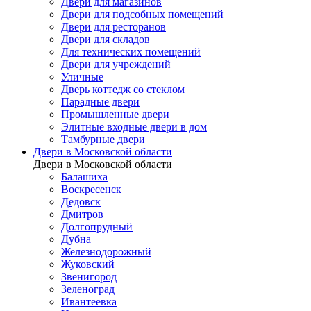
Двери для магазинов
Двери для подсобных помещений
Двери для ресторанов
Двери для складов
Для технических помещений
Двери для учреждений
Уличные
Дверь коттедж со стеклом
Парадные двери
Промышленные двери
Элитные входные двери в дом
Тамбурные двери
Двери в Московской области
Двери в Московской области
Балашиха
Воскресенск
Дедовск
Дмитров
Долгопрудный
Дубна
Железнодорожный
Жуковский
Звенигород
Зеленоград
Ивантеевка