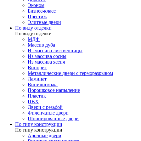
Эконом
Бизнес-класс
Престиж
Элитные двери
По виду отделки
По виду отделки
МДФ
Массив дуба
Из массива лиственницы
Из массива сосны
Из массива ясеня
Винорит
Металлические двери с терморазрывом
Ламинат
Винилискожа
Порошковое напыление
Пластик
ПВХ
Двери с резьбой
Филенчатые двери
Шпонированные двери
По типу конструкции
По типу конструкции
Арочные двери