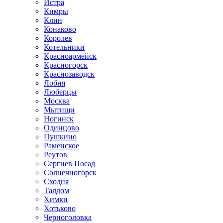
Истра
Кимры
Клин
Конаково
Королев
Котельники
Красноармейск
Красногорск
Краснозаводск
Лобня
Люберцы
Москва
Мытищи
Ногинск
Одинцово
Пушкино
Раменское
Реутов
Сергиев Посад
Солнечногорск
Сходня
Талдом
Химки
Хотьково
Черноголовка