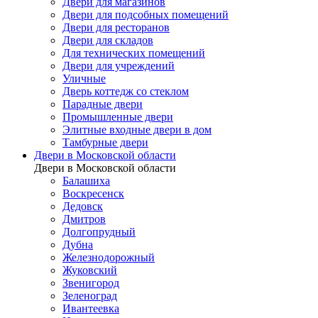
Двери для магазинов
Двери для подсобных помещений
Двери для ресторанов
Двери для складов
Для технических помещений
Двери для учреждений
Уличные
Дверь коттедж со стеклом
Парадные двери
Промышленные двери
Элитные входные двери в дом
Тамбурные двери
Двери в Московской области
Двери в Московской области
Балашиха
Воскресенск
Дедовск
Дмитров
Долгопрудный
Дубна
Железнодорожный
Жуковский
Звенигород
Зеленоград
Ивантеевка