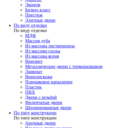
Эконом
Бизнес-класс
Престиж
Элитные двери
По виду отделки
По виду отделки
МДФ
Массив дуба
Из массива лиственницы
Из массива сосны
Из массива ясеня
Винорит
Металлические двери с терморазрывом
Ламинат
Винилискожа
Порошковое напыление
Пластик
ПВХ
Двери с резьбой
Филенчатые двери
Шпонированные двери
По типу конструкции
По типу конструкции
Арочные двери