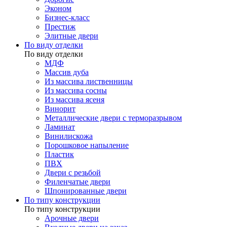
Эконом
Бизнес-класс
Престиж
Элитные двери
По виду отделки
По виду отделки
МДФ
Массив дуба
Из массива лиственницы
Из массива сосны
Из массива ясеня
Винорит
Металлические двери с терморазрывом
Ламинат
Винилискожа
Порошковое напыление
Пластик
ПВХ
Двери с резьбой
Филенчатые двери
Шпонированные двери
По типу конструкции
По типу конструкции
Арочные двери