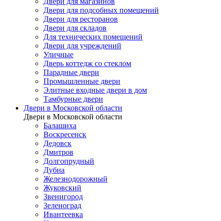
Двери для магазинов
Двери для подсобных помещений
Двери для ресторанов
Двери для складов
Для технических помещений
Двери для учреждений
Уличные
Дверь коттедж со стеклом
Парадные двери
Промышленные двери
Элитные входные двери в дом
Тамбурные двери
Двери в Московской области
Двери в Московской области
Балашиха
Воскресенск
Дедовск
Дмитров
Долгопрудный
Дубна
Железнодорожный
Жуковский
Звенигород
Зеленоград
Ивантеевка