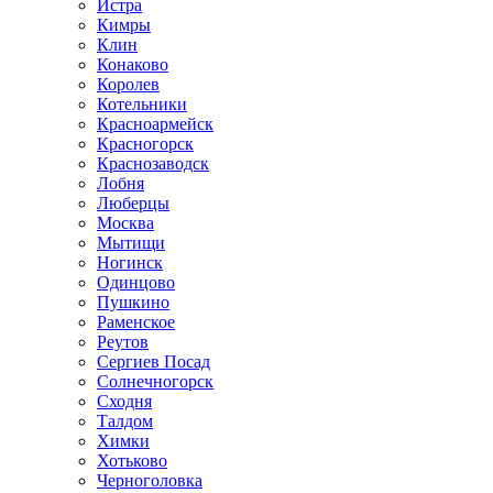
Истра
Кимры
Клин
Конаково
Королев
Котельники
Красноармейск
Красногорск
Краснозаводск
Лобня
Люберцы
Москва
Мытищи
Ногинск
Одинцово
Пушкино
Раменское
Реутов
Сергиев Посад
Солнечногорск
Сходня
Талдом
Химки
Хотьково
Черноголовка