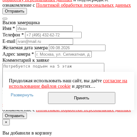
ознакомление с
Политикой обработки персональных данных
Вызов замерщика
Имя
*
Телефон
*
E-mail
Желаемая дата замера
Адрес замера
*
Комментарий к заявке
Продолжая использовать наш сайт, вы даёте
согласие на
использование файлов cookie
и других
пользовательских данных (включая IP-адрес, сведения о
Понравившаяся модель
Развернуть
местоположении, устройстве, действиях на сайте и т. п.)
Принять
Нажимая кнопку «Отправить», вы даёте
согласие на
для функционирования сайта, проведения
обработку персональных данных
и подтверждаете
статистических исследований, ретаргетинга и
ознакомление с
Политикой обработки персональных данных
использования систем аналитики (например,
Яндекс.Метрика), в соответствии с нашей
Политикой
×
обработки персональных данных.
Если вы не хотите, чтобы ваши данные обрабатывались,
Вы добавили в корзину
настройте ограничения в браузере или покиньте сайт.