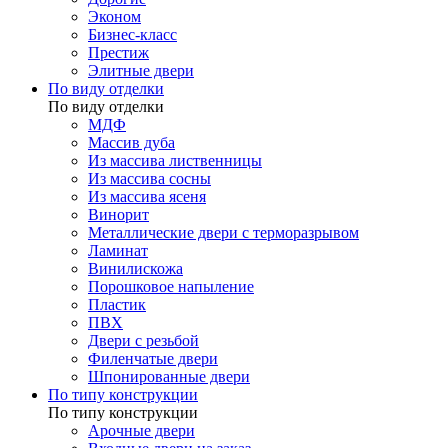
Эконом
Бизнес-класс
Престиж
Элитные двери
По виду отделки
По виду отделки
МДФ
Массив дуба
Из массива лиственницы
Из массива сосны
Из массива ясеня
Винорит
Металлические двери с терморазрывом
Ламинат
Винилискожа
Порошковое напыление
Пластик
ПВХ
Двери с резьбой
Филенчатые двери
Шпонированные двери
По типу конструкции
По типу конструкции
Арочные двери