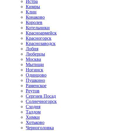
Истра
Кимры
Клин
Конаково
Королев
Котельники
Красноармейск
Красногорск
Краснозаводск
Лобня
Люберцы
Москва
Мытищи
Ногинск
Одинцово
Пушкино
Раменское
Реутов
Сергиев Посад
Солнечногорск
Сходня
Талдом
Химки
Хотьково
Черноголовка