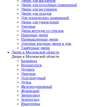
Двери для магазинов
Двери для подсобных помещений
Двери для ресторанов
Двери для складов
Для технических помещений
Двери для учреждений
Уличные
Дверь коттедж со стеклом
Парадные двери
Промышленные двери
Элитные входные двери в дом
Тамбурные двери
Двери в Московской области
Двери в Московской области
Балашиха
Воскресенск
Дедовск
Дмитров
Долгопрудный
Дубна
Железнодорожный
Жуковский
Звенигород
Зеленоград
Ивантеевка